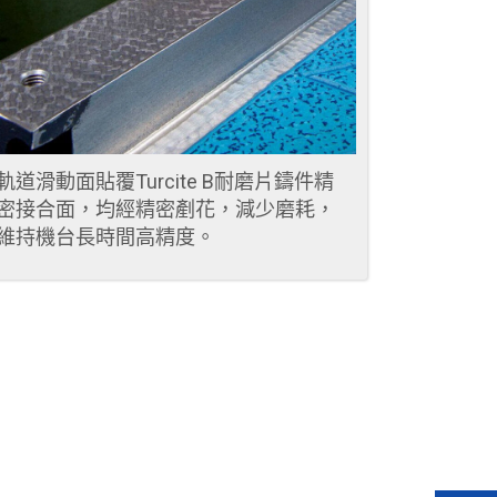
軌道滑動面貼覆Turcite B耐磨片鑄件精
三軸採用
密接合面，均經精密剷花，減少磨耗，
隙。
維持機台長時間高精度。