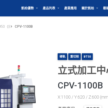
凱柏優勢
產品列表
產業應用
關於凱柏
最
方位解決方案
列 #50（重切削硬軌）
CPV-1100B
硬軌
重切削
BT50
立式加工中
CPV-1100B
X:1100 / Y:620 / Z:600 (mm