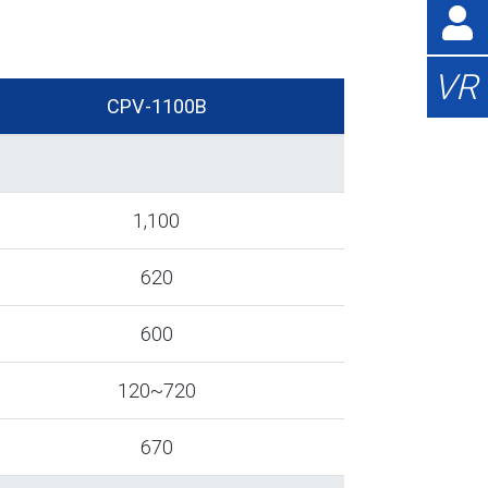
VR
CPV-1100B
1,100
620
600
120~720
670