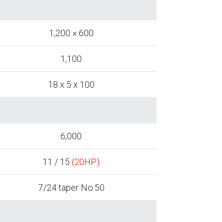
1,200 × 600
1,100
18 x 5 x 100
6,000
11 / 15
(20HP)
7/24 taper No.50