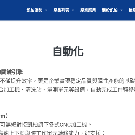
凱柏優勢
產品列表
產業應用
關於凱柏
最
化智慧工廠的最佳實踐
自動化
的關鍵引擎
化不僅提升效率，更是企業實現穩定品質與彈性產能的基
整合加工機、清洗站、量測單元等設備，自動完成工件轉
rm）
，可無縫對接凱柏旗下各式CNC加工機。
高速上下料與跨工作單元轉移能力，能支援：